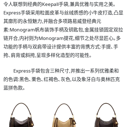
令人联想到经典的Keepall手袋,兼具优雅与实用之美｡
Express手袋采用粒面皮革与丝绒质感的小牛皮打造,凸显
其廓形的永恒魅力,并融合多项路易威登经典元
素:Monogram帆布装饰手柄及钥匙包,金属挂锁固定双拉
链开合,内衬则为Monogram提花,细节之处尽显匠心｡多
功能的手柄与双肩带设计提供丰富的背携方式:手提､手
挎､肩背或斜挎,呈现多样化造型的可能性｡
Express手袋包含三种尺寸,并推出一系列优雅柔和
的色调:黑色､栗色､红褐色､灰色,以及象牙白与奥林匹克
蓝拼色款｡