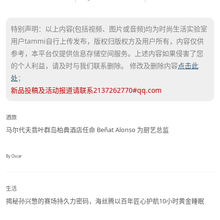
特别声明：以上内容(包括视频、图片或音频)均为时尚生活实验室
用户tammi自行上传发布，版权归版权方及用户所有，内容仅供
参考，本平台仅提供信息存储空间服务。上述内容如果侵害了您
的个人利益，请及时与我们联系删除。 修改及删除内容
点击此
处
；
新品投稿及活动报道请联系2137262770#qq.com
酒旅
马尔代夫翡叶群岛柏典酒店任命 Beñat Alonso 为厨艺总监
By Oscar
生活
揭秘孙兴慜的赛场持久力密码，海丝腾以百年匠心护航10小时黄金睡眠