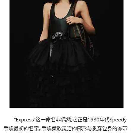
“Express”这一命名非偶然,它正是1930年代Speedy
手袋最初的名字｡手袋柔软灵活的廓形与贯穿包身的饰带,