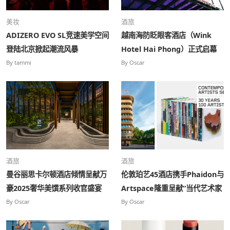
美妆
酒旅
ADIZERO EVO SL竞速美学空间
越南海防眨眼客酒店（Wink
登陆北京掀起潮流风暴
Hotel Hai Phong）正式启幕
By tammi
By Oscar
酒旅
酒旅
曼谷丽思卡尔顿酒店倾情呈献万
伦敦珀艺45酒店携手Phaidon与
豪2025奢华美馔系列收官盛宴
Artspace隆重呈献“当代艺术家
——致敬泰国“被遗忘的风味”
系列”特展
By Oscar
By Oscar