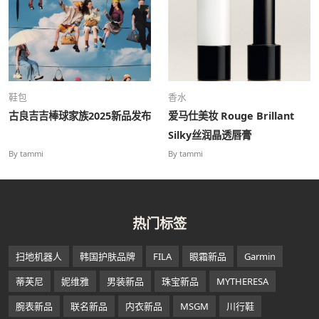
鞋包
香水
古良吉吉棒球家族2025新品发布
爱马仕美妆 Rouge Brillant
Silky丝润晶透唇膏
By tammi
By tammi
热门标签
扫地机器人
韩国护肤品牌
FILA
眼霜新品
Garmin
蒂芙尼
妮维雅
男装新品
珠宝新品
MYTHERESA
腕表新品
联名新品
内衣新品
MSGM
川行鞋