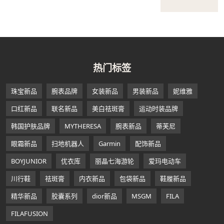
热门标签
珠宝新品
腕表品牌
女装新品
男装新品
妮维雅
口红新品
联名新品
美白祛斑膏
运动时装品牌
韩国护肤品牌
MYTHERESA
腕表新品
蒂芙尼
眼霜新品
扫地机器人
Garmin
配饰新品
BOYJUNIOR
优衣库
丽晶七海游轮
爱玛电动车
川行鞋
祛斑膏
内衣新品
包袋新品
鞋履新品
精华新品
胶囊系列
dior新品
MSGM
FILA
FILAFUSION