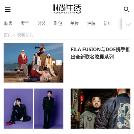
腕表
奢华
时装
鞋包
美妆
护肤
新店
活动
首页
> 胶囊系列
FILA FUSION与DOE携手推
出全新联名胶囊系列