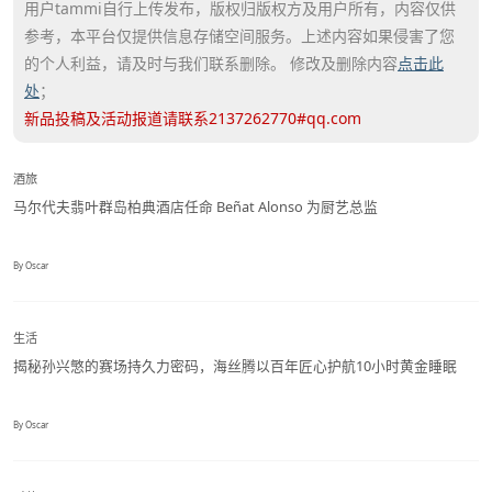
用户tammi自行上传发布，版权归版权方及用户所有，内容仅供
参考，本平台仅提供信息存储空间服务。上述内容如果侵害了您
的个人利益，请及时与我们联系删除。 修改及删除内容
点击此
处
；
新品投稿及活动报道请联系2137262770#qq.com
酒旅
马尔代夫翡叶群岛柏典酒店任命 Beñat Alonso 为厨艺总监
By Oscar
生活
揭秘孙兴慜的赛场持久力密码，海丝腾以百年匠心护航10小时黄金睡眠
By Oscar