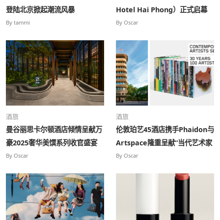
登陆北京掀起潮流风暴
Hotel Hai Phong）正式启幕
By tammi
By Oscar
酒旅
酒旅
曼谷丽思卡尔顿酒店倾情呈献万
伦敦珀艺45酒店携手Phaidon与
豪2025奢华美馔系列收官盛宴
Artspace隆重呈献“当代艺术家
——致敬泰国“被遗忘的风味”
系列”特展
By Oscar
By Oscar