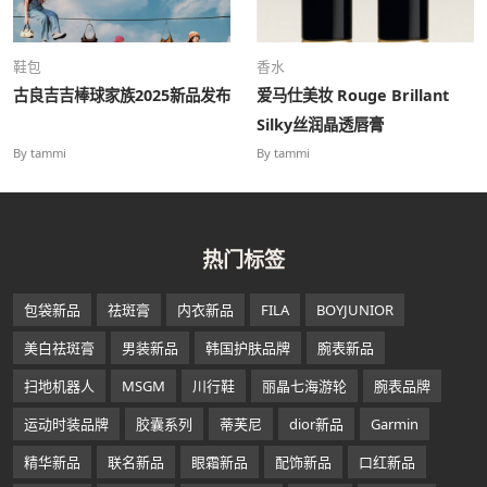
鞋包
香水
古良吉吉棒球家族2025新品发布
爱马仕美妆 Rouge Brillant
Silky丝润晶透唇膏
By tammi
By tammi
热门标签
包袋新品
祛斑膏
内衣新品
FILA
BOYJUNIOR
美白祛斑膏
男装新品
韩国护肤品牌
腕表新品
扫地机器人
MSGM
川行鞋
丽晶七海游轮
腕表品牌
运动时装品牌
胶囊系列
蒂芙尼
dior新品
Garmin
精华新品
联名新品
眼霜新品
配饰新品
口红新品