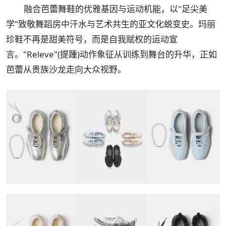
融合芭蕾舞鞋的优雅基因与运动机能，以"足尖美
学"致敬舞蹈房中汗水与艺术共生的亚文化蜕变史。玛丽
珍鞋不再是甜美符号，而是自我赋权的运动宣
言。"Releve"(提踵)动作象征从训练到舞台的升华，正如
芭蕾从贵族沙龙走向大众视野。