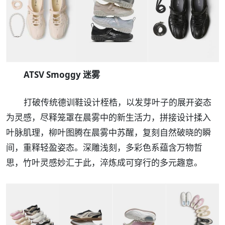
ATSV Smoggy 迷雾
打破传统德训鞋设计桎梏，以发芽叶子的展开姿态
为灵感，尽释笼罩在晨雾中的新生活力，拼接设计揉入
叶脉肌理，柳叶图腾在晨雾中苏醒，复刻自然破晓的瞬
间，重释轻盈姿态。深雕浅刻，多彩色系蕴含万物哲
思，竹叶灵感妙汇于此，淬炼成可穿行的多元趣意。