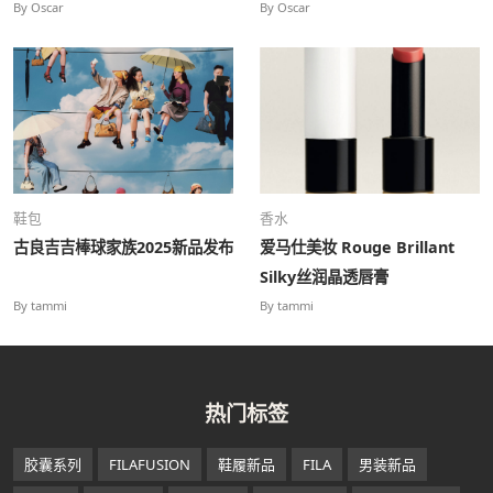
——致敬泰国“被遗忘的风味”
系列”特展
By Oscar
By Oscar
鞋包
香水
古良吉吉棒球家族2025新品发布
爱马仕美妆 Rouge Brillant
Silky丝润晶透唇膏
By tammi
By tammi
热门标签
胶囊系列
FILAFUSION
鞋履新品
FILA
男装新品