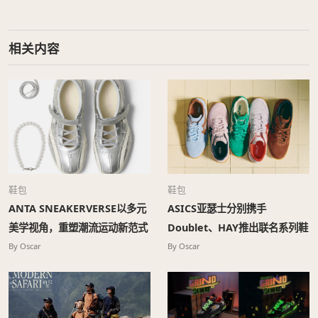
相关内容
鞋包
鞋包
ANTA SNEAKERVERSE以多元
ASICS亚瑟士分别携手
美学视角，重塑潮流运动新范式
Doublet、HAY推出联名系列鞋
款
By Oscar
By Oscar