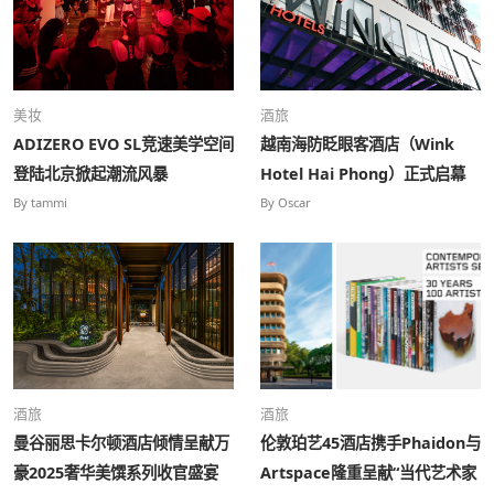
美妆
酒旅
ADIZERO EVO SL竞速美学空间
越南海防眨眼客酒店（Wink
登陆北京掀起潮流风暴
Hotel Hai Phong）正式启幕
By tammi
By Oscar
酒旅
酒旅
曼谷丽思卡尔顿酒店倾情呈献万
伦敦珀艺45酒店携手Phaidon与
豪2025奢华美馔系列收官盛宴
Artspace隆重呈献“当代艺术家