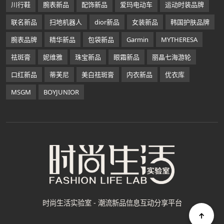
川行鞋
腕表新品
配饰新品
爱玛电动车
运动时装品牌
联名新品
扫地机器人
dior新品
女装新品
韩国护肤品牌
腕表品牌
精华新品
包袋新品
Garmin
MYTHERESA
祛斑膏
妮维雅
珠宝新品
眼霜新品
丽晶七海游轮
口红新品
蒂芙尼
美白祛斑膏
内衣新品
优衣库
MSGM
BOYJUNIOR
时尚生活实验室 - 潮流新品信息互动分享平台
↑