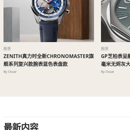
腕表
腕表
ZENITH真力时全新CHRONOMASTER旗
GP芝柏表呈献
舰系列复兴款腕表蓝色表盘款
毫米无烬灰
By Oscar
By Oscar
最新内容