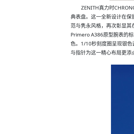
ZENITH真力时CH
典表盘。这一全新设计在保
范与隽永风格，再次彰显其
Primero A386原型
色。1/10秒刻度圈呈现银
与指针为这一精心布局更添