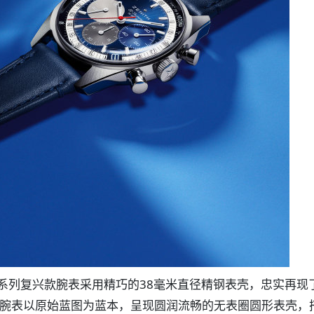
R旗舰系列复兴款腕表采用精巧的38毫米直径精钢表壳，忠实再现了
。该腕表以原始蓝图为蓝本，呈现圆润流畅的无表圈圆形表壳，