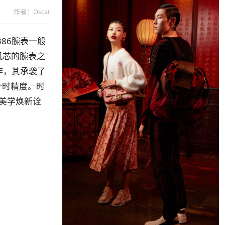
作者：Oscar
86腕表一般
速机芯的腕表之
之作，其承袭了
的计时精度。时
代美学焕新诠