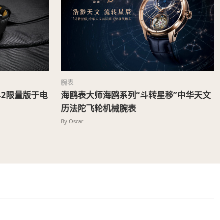
腕表
2限量版于电
海鸥表大师海鸥系列“斗转星移”中华天文
历法陀飞轮机械腕表
By Oscar