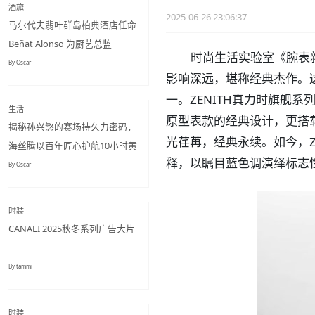
酒旅
2025-06-26 23:06:37
马尔代夫翡叶群岛柏典酒店任命
Beñat Alonso 为厨艺总监
时尚生活实验室《腕表新
By Oscar
影响深远，堪称经典杰作。这款
一。ZENITH真力时旗舰系列复
生活
原型表款的经典设计，更搭载2
揭秘孙兴慜的赛场持久力密码，
光荏苒，经典永续。如今，ZE
海丝腾以百年匠心护航10小时黄
释，以瞩目蓝色调演绎标志
金睡眠
By Oscar
时装
CANALI 2025秋冬系列广告大片
By tammi
时装