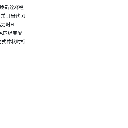
色焕新诠释经
，兼具当代风
力时El
蓝色的经典配
贴式棒状时标