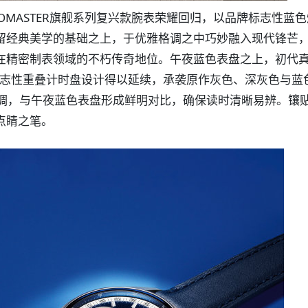
RONOMASTER旗舰系列复兴款腕表荣耀回归，以品牌标志性蓝
留经典美学的基础之上，于优雅格调之中巧妙融入现代锋芒
在精密制表领域的不朽传奇地位。午夜蓝色表盘之上，初代真
腕表的标志性重叠计时盘设计得以延续，承袭原作灰色、深灰色与
色调，与午夜蓝色表盘形成鲜明对比，确保读时清晰易辨。镶
点睛之笔。