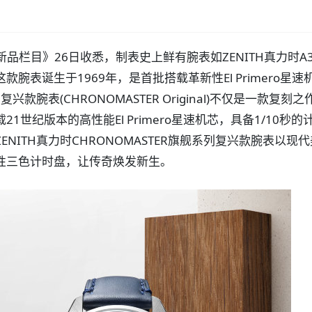
品栏目》26日收悉，制表史上鲜有腕表如ZENITH真力时A3
腕表诞生于1969年，是首批搭载革新性El Primero星
兴款腕表(CHRONOMASTER Original)不仅是一款复刻
1世纪版本的高性能El Primero星速机芯，具备1/10秒
NITH真力时CHRONOMASTER旗舰系列复兴款腕表以现
性三色计时盘，让传奇焕发新生。