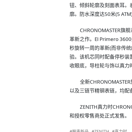
钮、倾斜轮廓及刻面表耳。
廓。防水深度达50米(5 ATM
CHRONOMASTE
革新之作。El Primer
秒旋转一周的革新(而非传统
验。该机芯同时配备停秒装
收眼底，导柱轮与饰以真力
全新CHRONOMAS
以及三链节精钢表链，均配
ZENITH真力时CH
和授权零售商处正式发售。
#腕表新品
#ZENITH
#真力时