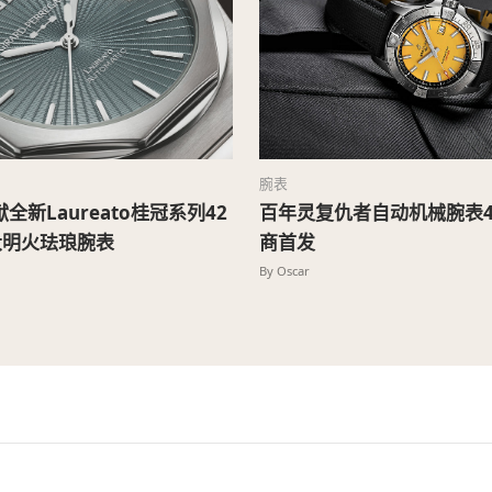
腕表
全新Laureato桂冠系列42
百年灵复仇者自动机械腕表4
大明火珐琅腕表
商首发
By Oscar