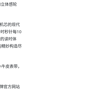
的立体感轮
时机芯的现代
计时秒针每10
辨的读时体
的精妙构造尽
小牛皮表带，
品牌官方网站