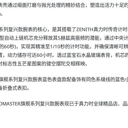
表壳通过缎面打磨与抛光处理的精妙结合，塑造出活力十足
)。
R旗舰系列复兴款腕表的核心，是其搭载了ZENITH真力时传奇计
o 3600型自动上链机芯充分释放其5赫兹高振频的潜能，通过中央
的60秒)，实现其精准至1/10秒的计时功能，并确保清晰可
置，动力储存可达60小时。透过蓝宝石水晶玻璃表背，机芯
时标志性五芒星图案的镂空摆陀交相辉映。
TER旗舰系列复兴款腕表蓝色表盘款配备饰有同色系缝线的蓝色
备折叠式表扣。
RONOMASTER旗舰系列复兴款腕表现已于真力时全球精品店、