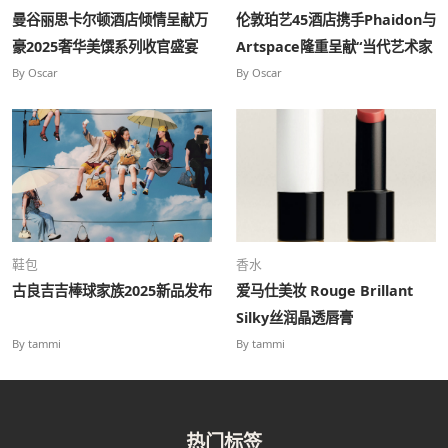
曼谷丽思卡尔顿酒店倾情呈献万
伦敦珀艺45酒店携手Phaidon与
豪2025奢华美馔系列收官盛宴
Artspace隆重呈献“当代艺术家
——致敬泰国“被遗忘的风味”
系列”特展
By Oscar
By Oscar
鞋包
香水
古良吉吉棒球家族2025新品发布
爱马仕美妆 Rouge Brillant
Silky丝润晶透唇膏
By tammi
By tammi
热门标签