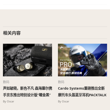
相关内容
数码
数码
声如破晓，新色不凡 森海塞尔携
Cardo Systems重磅推出全新
手京东推出特别设计版“曜金黑”
摩托车头盔蓝牙耳机PACKTALK
MOMENTUM真无线4代耳机
PRO
By Oscar
By Oscar