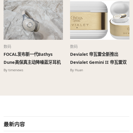
数码
数码
FOCAL发布新一代Bathys
Devialet 帝瓦雷全新推出
Dune高保真主动降噪蓝牙耳机
Devialet Gemini II 帝瓦雷双
子星 II 真无线降噪耳机
By timenews
By Huan
最新内容