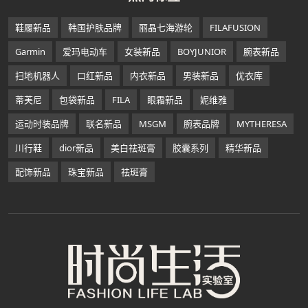
鞋履新品
韩国护肤品牌
丽晶七海游轮
FILAFUSION
Garmin
爱玛电动车
女装新品
BOYJUNIOR
腕表新品
扫地机器人
口红新品
内衣新品
男装新品
优衣库
蒂芙尼
包袋新品
FILA
眼霜新品
妮维雅
运动时装品牌
联名新品
MSGM
腕表品牌
MYTHERESA
川行鞋
dior新品
美白祛斑膏
胶囊系列
精华新品
配饰新品
珠宝新品
祛斑膏