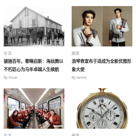
生活
腕表
骏驰百年，奢睡启新：海丝腾以
浪琴表宣布于适成为全新优雅形
不朽匠心为马年卓越人生续航
象大使
By Oscar
By tammi
生活
腕表