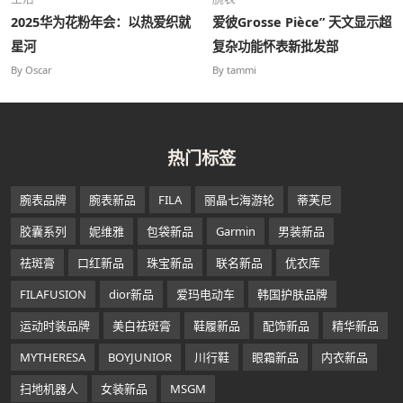
2025华为花粉年会：以热爱织就
爱彼Grosse Pièce” 天文显示超
星河
复杂功能怀表新批发部
By Oscar
By tammi
热门标签
腕表品牌
腕表新品
FILA
丽晶七海游轮
蒂芙尼
胶囊系列
妮维雅
包袋新品
Garmin
男装新品
祛斑膏
口红新品
珠宝新品
联名新品
优衣库
FILAFUSION
dior新品
爱玛电动车
韩国护肤品牌
运动时装品牌
美白祛斑膏
鞋履新品
配饰新品
精华新品
MYTHERESA
BOYJUNIOR
川行鞋
眼霜新品
内衣新品
扫地机器人
女装新品
MSGM