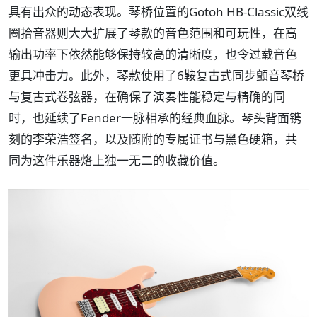
具有出众的动态表现。琴桥位置的Gotoh HB-Classic双线
圈拾音器则大大扩展了琴款的音色范围和可玩性，在高
输出功率下依然能够保持较高的清晰度，也令过载音色
更具冲击力。此外，琴款使用了6鞍复古式同步颤音琴桥
与复古式卷弦器，在确保了演奏性能稳定与精确的同
时，也延续了Fender一脉相承的经典血脉。琴头背面镌
刻的李荣浩签名，以及随附的专属证书与黑色硬箱，共
同为这件乐器烙上独一无二的收藏价值。