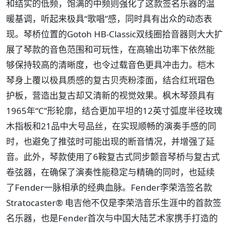
和结实的低频，饱满的中频则强化了这款签名乐器的温
暖基调，听起来极具“歌唱”感，同时具有出众的动态表
现。琴桥位置的Gotoh HB-Classic双线圈拾音器则大大扩
展了琴款的音色范围和可玩性，在高输出功率下依然能
够保持较高的清晰度，也令过载音色更具冲击力。桤木
琴身上覆以极具质感的复古贝壳粉漆面，结合红玳瑁色
护板，营造出复古却又清新的视觉效果。枫木琴颈具有
1965年“C”形轮廓，结合更加平坦的12英寸弧度半径玫瑰
木指板和21品中大号品丝，在实现顺畅的演奏手感的同
时，也避免了推弦时可能出现的断音情况，并增强了延
音。此外，琴款使用了6鞍复古式同步颤音琴桥与复古式
卷弦器，在确保了演奏性能稳定与精确的同时，也延续
了Fender一脉相承的经典血脉。Fender李荣浩签名款
Stratocaster® 电吉他不仅是李荣浩音乐生涯中的首款签
名乐器，也是Fender首次与中国大陆艺术家携手打造的