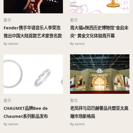
奢华
奢华
Fender携手华语音乐人李荣浩
周大福x陕西历史博物馆“金启未
推出中国大陆首款艺术家签名款
央” 黄金文化体验周开幕
Stratocaster®电吉他
By tammi
By tammi
奢华
奢华
CHAUMET品牌Bee de
老凤祥与迈巴赫奢品共塑亚太高
Chaumet系列新品发布
端市场新格局
By tammi
By tammi