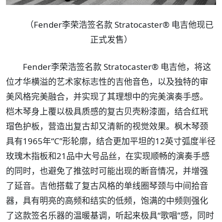
（Fender李荣浩签名款 Stratocaster® 电吉他现已
正式发售）
Fender李荣浩签名款 Stratocaster® 电吉他，将这
位才华横溢的艺术家标志性的吉他音色，以及独特的审
美风格完美融合，并实现了其理想中的完美演奏手感。
桤木琴身上覆以极具质感的复古贝壳粉漆面，结合红玳
瑁色护板，营造出复古却又清新的视觉效果。枫木琴颈
具有1965年“C”形轮廓，结合更加平坦的12英寸弧度半径
玫瑰木指板和21品中大号品丝，在实现顺畅的演奏手感
的同时，也避免了推弦时可能出现的断音情况，并增强
了延音。吉他搭载了复古风格的单线圈琴颈与中间拾音
器，具有明亮的高频和结实的低频，饱满的中频则强化
了这款签名乐器的温暖基调，听起来极具“歌唱”感，同时