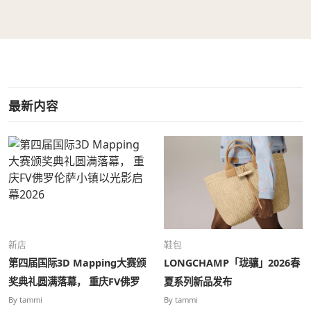
最新内容
新店
鞋包
第四届国际3D Mapping大赛颁
LONGCHAMP「珑骧」2026春
奖典礼圆满落幕， 重庆FV佛罗
夏系列新品发布
伦萨小镇以光影启幕2026
By tammi
By tammi