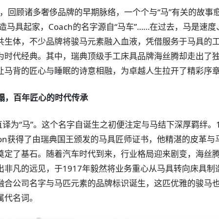
响，回顾诸多奢侈品牌的早期脉络，一个个与“马”有关的故事
依靠制造马具起家，Coach的名字源自“马车”……在过去，马是速
共生体，不少品牌将骏马元素融入血液，凭借服务于马具的
为时代经典。其中，瑞典顶级手工床具品牌海丝腾却走出了
让马背的匠心与睡眠的诗意相融，为卓越人生拉开了精彩序
榻，百年匠心的时代传承
直译为“马”。这个名字自诞生之初便注定与马结下深厚羁绊。1
f Janson获得了由瑞典国王颁发的马具匠师证书，他精湛的皮革
奠定了基石。随着汽车时代到来，行业格局迎来剧变，海丝
出非凡的远见，于1917年毅然将业务重心从马具转向床具制
融合公司名字与马匹元素的品牌标识诞生，这匹优雅的骏马
属代名词。