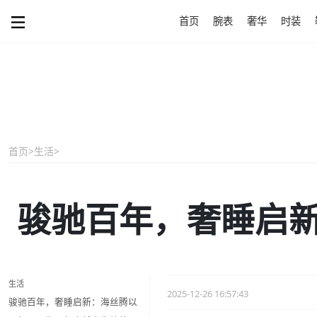
首页
腕表
奢华
时装
首页
>
生活
>
骏驰百年，奢睡启
生活
2025-12-26 16:57:43
骏驰百年，奢睡启新：海丝腾以