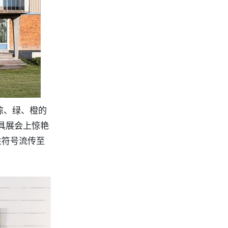
棕、绿、橙的
家具展会上惊艳
性符号流传至