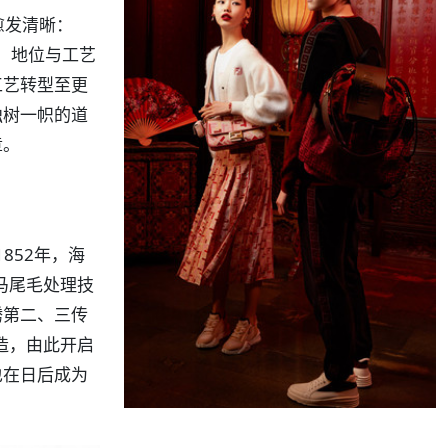
愈发清晰：
度、地位与工艺
工艺转型至更
独树一帜的道
章。
852年，海
与马尾毛处理技
腾第二、三传
造，由此开启
也在日后成为