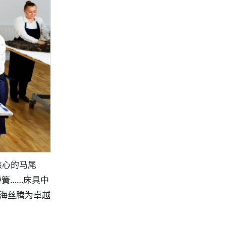
核心的马尾
簧……床具中
是海丝腾为卓越