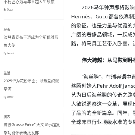
不朽匠心为马年卓越人生续航
2026马年钟声即将敲
By Oscar
Hermès、Gucci都曾
的象征，也是力量与优雅的
腕表
广阔的奢侈品领域，一跃成
浪琴表宣布于适成为全新优雅形
路，将马具工艺带入卧室，
象大使
By tammi
伟大跨越：从马鞍到卧
生活
“海丝腾”，在瑞典语中
2025华为花粉年会：以热爱织就
丝腾创始人Pehr Adol
星河
艺为日后海丝腾的传奇之路
By Oscar
人敏锐洞察这一变革，展现
了品牌的全新篇章。同年，
腕表
全球床具行业顶级水准的专
爱彼Grosse Pièce” 天文显示超复
杂功能怀表新批发部