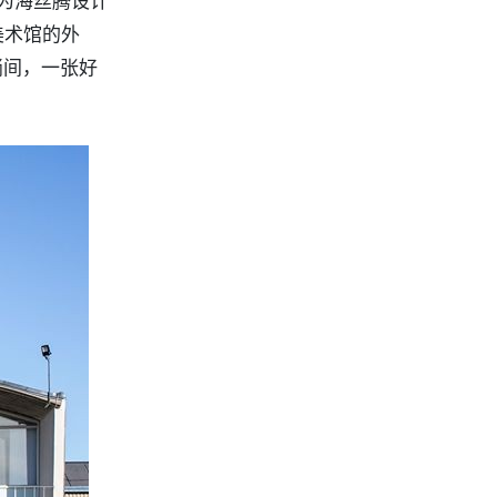
e为海丝腾设计
美术馆的外
淌间，一张好