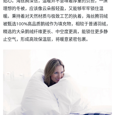
贴心。海丝腾深信，温暖并不意味着厚重的负担，一床
理想的冬被，应该像云朵般轻盈，又能够牢牢锁住温
暖。秉持着对天然材质与极致工艺的执着，海丝腾羽绒
被甄选100%高品质鹅绒作为填充物，相较于普通羽绒，
精选的大朵鹅绒纤维更长、中空度更高，能锁住更多静
止空气，形成高效保温层，将暖意紧密包裹。