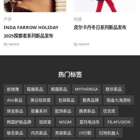
户外
时装
INDA FARROW HOLIDAY
皮尔卡丹冬日系列新品发布
2025探索者系列新品发布
By tammi
By tammi
热门标签
妮维雅
鞋履新品
眼霜新品
MYTHERESA
精华新品
dior新品
美白祛斑膏
包袋新品
腕表品牌
丽晶七海游轮
珠宝新品
胶囊系列
配饰新品
腕表新品
优衣库
韩国护肤品牌
祛斑膏
MSGM
爱玛电动车
FILAFUSION
联名新品
内衣新品
男装新品
川行鞋
扫地机器人