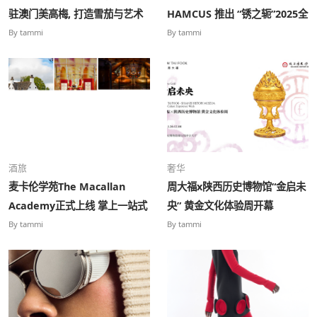
驻澳门美高梅, 打造雪茄与艺术
HAMCUS 推出 “锈之轭”2025全
生活方式新地标
新联名系列新品发布
By tammi
By tammi
酒旅
奢华
麦卡伦学苑The Macallan
周大福x陕西历史博物馆“金启未
Academy正式上线 掌上一站式
央” 黄金文化体验周开幕
解锁威士忌专业知识
By tammi
By tammi