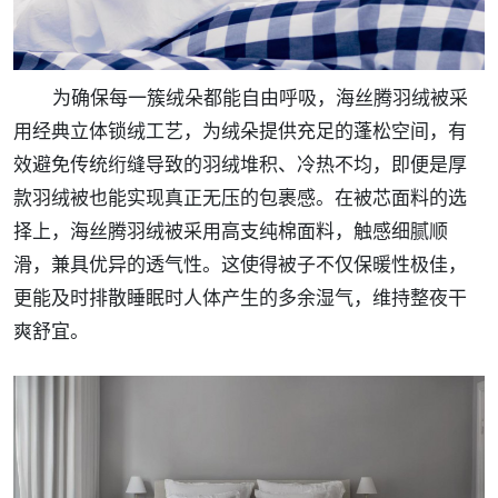
为确保每一簇绒朵都能自由呼吸，海丝腾羽绒被采
用经典立体锁绒工艺，为绒朵提供充足的蓬松空间，有
效避免传统绗缝导致的羽绒堆积、冷热不均，即便是厚
款羽绒被也能实现真正无压的包裹感。在被芯面料的选
择上，海丝腾羽绒被采用高支纯棉面料，触感细腻顺
滑，兼具优异的透气性。这使得被子不仅保暖性极佳，
更能及时排散睡眠时人体产生的多余湿气，维持整夜干
爽舒宜。