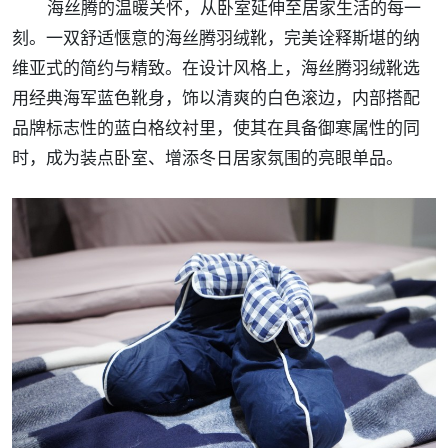
海丝腾的温暖关怀，从卧室延伸至居家生活的每一
刻。一双舒适惬意的海丝腾羽绒靴，完美诠释斯堪的纳
维亚式的简约与精致。在设计风格上，海丝腾羽绒靴选
用经典海军蓝色靴身，饰以清爽的白色滚边，内部搭配
品牌标志性的蓝白格纹衬里，使其在具备御寒属性的同
时，成为装点卧室、增添冬日居家氛围的亮眼单品。