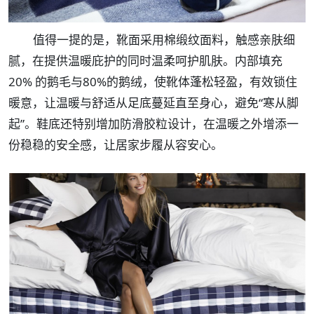
值得一提的是，靴面采用棉缎纹面料，触感亲肤细
腻，在提供温暖庇护的同时温柔呵护肌肤。内部填充
20% 的鹅毛与80%的鹅绒，使靴体蓬松轻盈，有效锁住
暖意，让温暖与舒适从足底蔓延直至身心，避免“寒从脚
起”。鞋底还特别增加防滑胶粒设计，在温暖之外增添一
份稳稳的安全感，让居家步履从容安心。