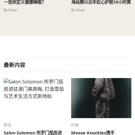
一张床定义健康睡眠？
海丝腾以百年匠心护航10小时黄
金睡眠
By Oscar
By Oscar
最新内容
新店
时装
Salon Solomon 所罗门茄房进
Moose Knuckles携手