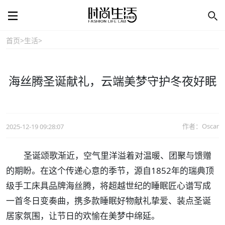
首页
>
生活
>
海丝腾圣诞献礼，云端美梦守护冬夜好眠
作者：Oscar
2025-12-19 09:28:07
圣诞颂歌渐近，空气里洋溢着对温暖、团聚与馈赠
的期盼。在这个传递心意的季节，源自1852年的瑞典顶
级手工床具品牌海丝腾，将超越世纪的睡眠匠心谱写成
一首冬日变奏曲，携多款睡眠好物献礼挚爱、装点圣诞
居家氛围，让节日的欢愉在美梦中绵延。